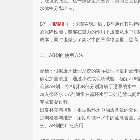
于处理的微粒。这一步骤至关重要，因为它直接
水体中分离出来。
B剂（
絮凝剂
）：紧随A剂之后，B剂通过其独
的沉降性能，能够在重力的作用下迅速从水中沉
成本，同时也减少了废水中的悬浮物含量，提高
二、AB剂的使用方法
配槽：根据废水处理系统的实际处理水量和处理
确定加量浓度：通过小试或现场试验，确定ZUI
溶解AB剂：将A剂和B剂分别溶解于适量的水
加入循环水：A剂通常在循环水泵口处连续或间
完成絮凝过程。
日常补充与控制：根据循环水中油漆含量的变化，
定期检测与维护：定期对循环水中的油漆含量、
三、AB剂的广泛应用