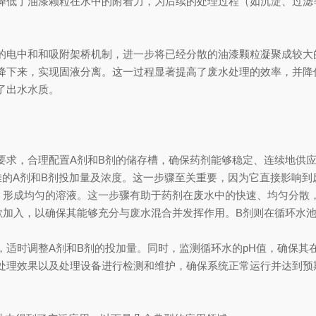
降低了油漆颗粒在水中的附着力，为后续的处理过程（如沉淀、过滤
特的电中和和吸附架桥机制，进一步将已经分散的油漆颗粒凝聚成较大
降下来，实现固液分离。这一过程显著提高了废水处理的效率，并降
了出水水质。
要求，合理配置A剂和B剂的储存槽，确保药剂能够稳定、连续地供
佳的A剂和B剂投加量及浓度。这一步骤至关重要，因为它直接影响
中，形成均匀的溶液。这一步骤有助于药剂在废水中的快速、均匀分散
歇加入，以确保其能够充分与废水混合并发挥作用。B剂则在循环水
适时调整A剂和B剂的投加量。同时，监测循环水的pH值，确保其在
处理效果以及处理设备进行检测和维护，确保系统正常运行并达到预